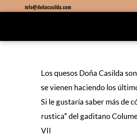
info@doñacasilda.com
Los quesos Doña Casilda son
se vienen haciendo los último
Si le gustaría saber más de
rustica” del gaditano Columel
VII