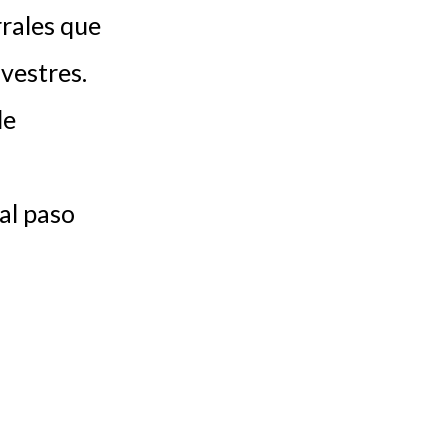
rales que
lvestres.
le
al paso