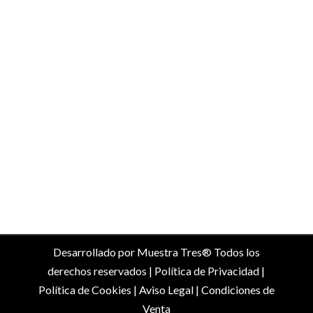
TELÉFONO
+34 630 45 12 04
EMAIL
info@doñacasilda.com
DIRECCIÓN
P.I. Los Isletes, nave 2.09 (esquina)
11580 San José del Valle. Cádiz
Desarrollado por
Muestra Tres
® Todos los
derechos reservados |
Política de Privacidad
|
Política de Cookies
|
Aviso Legal
|
Condiciones de
Venta