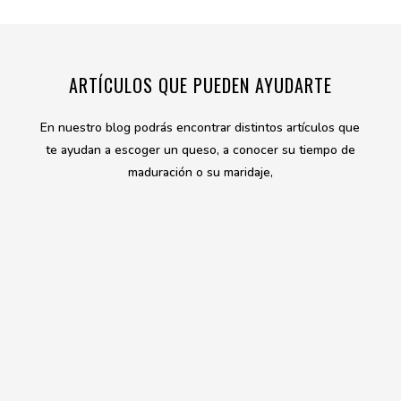
ARTÍCULOS QUE PUEDEN AYUDARTE
En nuestro blog podrás encontrar distintos artículos que
te ayudan a escoger un queso, a conocer su tiempo de
maduración o su maridaje,
¿PAYOYA O PAYOYO? LA IMPORTANCIA DE LA RAZA
MONTEJAQUEÑA
Productos
A los naturales del precioso pueblo de la Sierra