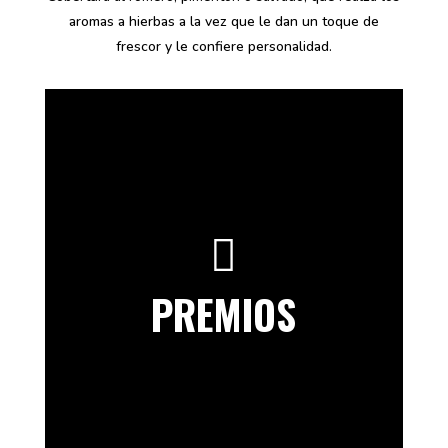
2023 – Plata World Cheese Awards –
aromas a hierbas a la vez que le dan un toque de
Throndheim – Noruega y
Gran Oro –
frescor y le confiere personalidad.
International Frankfurt Trophy
2024 – Bronce World Cheese Awards – Viseu
– Portugal ,
Plata – Concours Lyon,
Oro -
International Frankfurt Trophy
2025 – Bronce World Cheese Awards - Bern –
Suiza y
Oro – Concours Lyon

PREMIOS