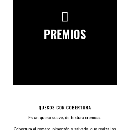

PREMIOS
2021 – Oro World Cheese Awards – Oviedo –
QUESOS CON COBERTURA
España
2022 – Bronce World Cheese Awards – Wales
Es un queso suave, de textura cremosa.
- U.K.
Cobertura al romero, pimentón o salvado, que realza los