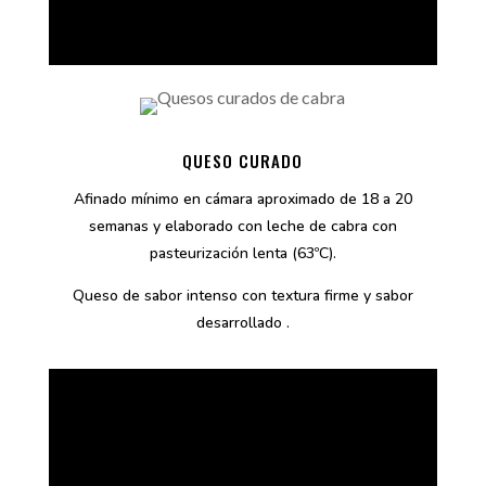
QUESO CURADO
2018 – Mejor Semicurado – QUESIERRA
Villamartín
Afinado mínimo en cámara aproximado de 18 a 20
2023 –
Plata World Cheese Awards –
semanas y elaborado con leche de cabra con
Throndheim – Noruega Y
Plata – Concours
pasteurización lenta (63ºC).
Lyon – Francia
Queso de sabor intenso con textura firme y sabor
2024 – Plata World Cheese Awards – Viseu –
desarrollado .
Portugal
2025 – Plata World Cheese Awards – Bern -
Suiza