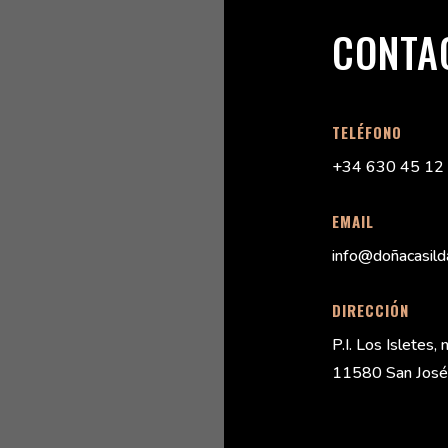
CONTA
TELÉFONO
+34 630 45 12
EMAIL
info@doñacasild
DIRECCIÓN
P.I. Los Isletes,
11580 San José d