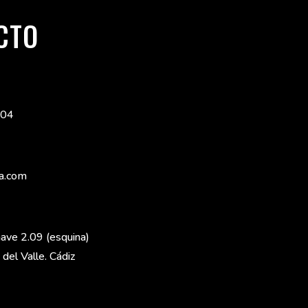
CTO
 04
a.com
 nave 2.09 (esquina)
el Valle. Cádiz